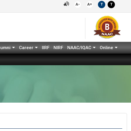
A-
A+
T
T
lumni
Career
IIRF
NIRF
NAAC/IQAC
Online