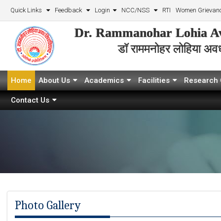
Quick Links
Feedback
Login
NCC/NSS
RTI
Women Grievanc
Dr. Rammanohar Lohia Av
डॉ राममनोहर लोहिया अवध 
Home
About Us
Academics
Facilities
Research 
Contact Us
Photo Gallery