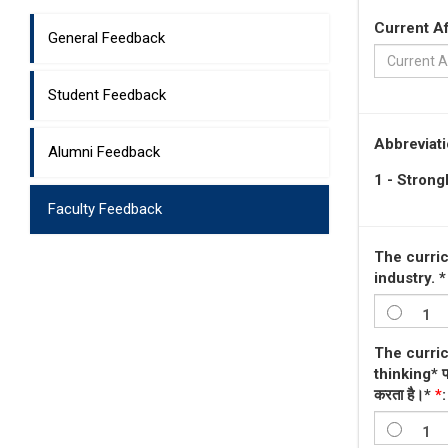
Current Af
General Feedback
Student Feedback
Abbreviati
Alumni Feedback
1 - Strongl
Faculty Feedback
The curric
industry. * 
1
The curric
thinking* पा
करता है।*
*
:
1