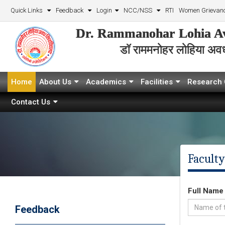
Quick Links
Feedback
Login
NCC/NSS
RTI
Women Grievanc
Dr. Rammanohar Lohia Av
डॉ राममनोहर लोहिया अवध 
Home
About Us
Academics
Facilities
Research 
Contact Us
Faculty
Full Nam
Feedback