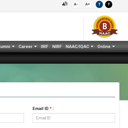
A-
A+
T
T
lumni
Career
IIRF
NIRF
NAAC/IQAC
Online
Email ID
*
: